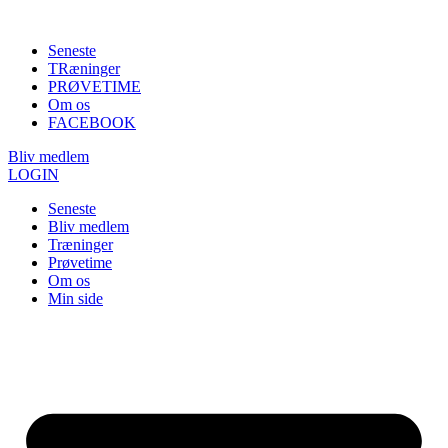
Seneste
TRæninger
PRØVETIME
Om os
FACEBOOK
Bliv medlem
LOGIN
Seneste
Bliv medlem
Træninger
Prøvetime
Om os
Min side