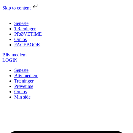
Skip to content
Seneste
TRæninger
PRØVETIME
Om os
FACEBOOK
Bliv medlem
LOGIN
Seneste
Bliv medlem
Træninger
Prøvetime
Om os
Min side