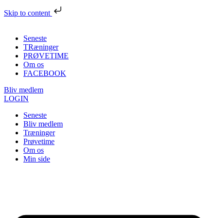
Skip to content
Seneste
TRæninger
PRØVETIME
Om os
FACEBOOK
Bliv medlem
LOGIN
Seneste
Bliv medlem
Træninger
Prøvetime
Om os
Min side