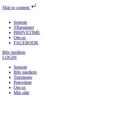
Skip to content
Seneste
TRæninger
PRØVETIME
Om os
FACEBOOK
Bliv medlem
LOGIN
Seneste
Bliv medlem
Træninger
Prøvetime
Om os
Min side