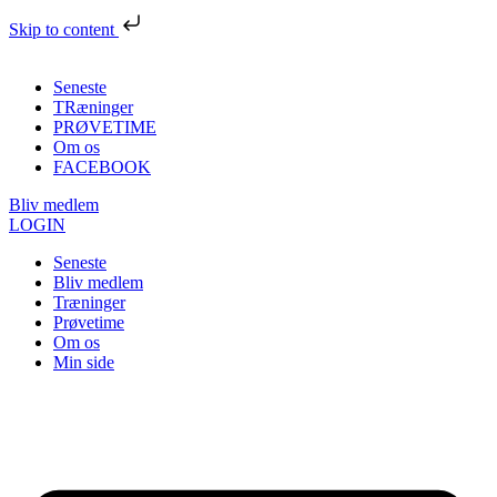
Skip to content
Seneste
TRæninger
PRØVETIME
Om os
FACEBOOK
Bliv medlem
LOGIN
Seneste
Bliv medlem
Træninger
Prøvetime
Om os
Min side