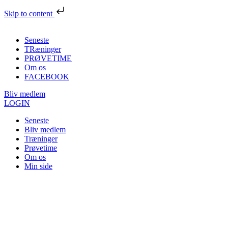
Skip to content
Seneste
TRæninger
PRØVETIME
Om os
FACEBOOK
Bliv medlem
LOGIN
Seneste
Bliv medlem
Træninger
Prøvetime
Om os
Min side